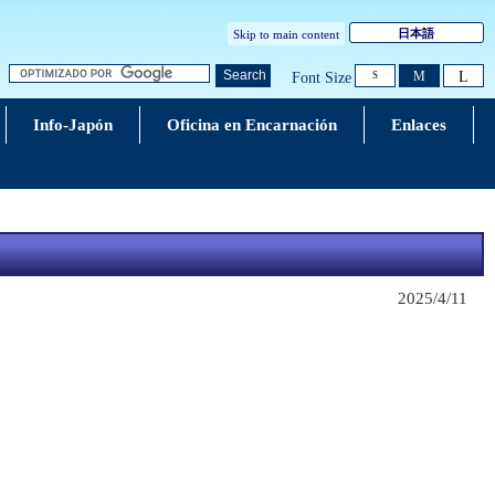
日本語
Skip to main content
L
Search
M
Font Size
S
Info-Japón
Oficina en Encarnación
Enlaces
z.
2025/4/11